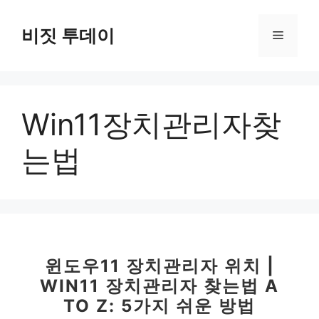
컨
텐
비짓 투데이
메
츠
로
뉴
건
너
Win11장치관리자찾
뛰
기
는법
윈도우11 장치관리자 위치 |
WIN11 장치관리자 찾는법 A
TO Z: 5가지 쉬운 방법