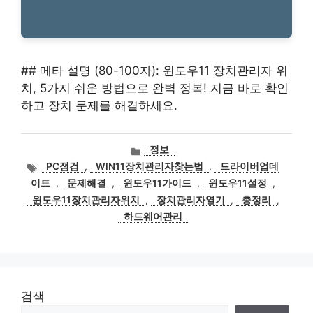
## 메타 설명 (80-100자): 윈도우11 장치관리자 위
치, 5가지 쉬운 방법으로 완벽 정복! 지금 바로 확인
하고 장치 문제를 해결하세요.
카
정보
테
태
PC점검
,
WIN11장치관리자찾는법
,
드라이버업데
고
그
이트
,
문제해결
,
윈도우11가이드
,
윈도우11설정
,
리
윈도우11장치관리자위치
,
장치관리자열기
,
총정리
,
하드웨어관리
검색