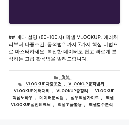
## 메타 설명 (80-100자) 엑셀 VLOOKUP, 에러처
리부터 다중조건, 동적범위까지 7가지 핵심 비법으
로 마스터하세요! 복잡한 데이터도 쉽고 빠르게 분
석하는 고급 활용법을 알려드립니다.
카
정보
테
태
VLOOKUP다중조건
,
VLOOKUP동적범위
,
고
그
VLOOKUP에러처리
,
VLOOKUP총정리
,
VLOOKUP
리
핵심노하우
,
데이터분석팁
,
실무엑셀가이드
,
엑셀
VLOOKUP실전테크닉
,
엑셀고급활용
,
엑셀함수분석