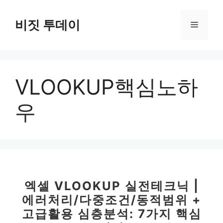
컨
텐
비짓 투데이
메
츠
로
뉴
건
너
VLOOKUP핵심노하
뛰
기
우
엑셀 VLOOKUP 실전테크닉 |
에러처리/다중조건/동적범위 +
고급활용 심층분석: 7가지 핵심