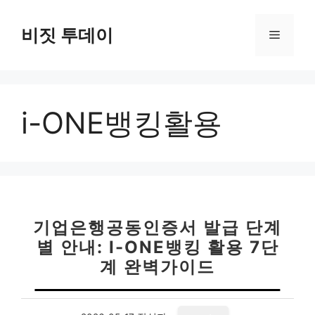
컨
텐
비짓 투데이
메
츠
로
뉴
건
너
i-ONE뱅킹활용
뛰
기
기업은행공동인증서 발급 단계
별 안내: I-ONE뱅킹 활용 7단
계 완벽가이드