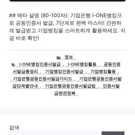
## 메타 설명 (80-100자): 기업은행 i-ONE뱅킹으
로 공동인증서 발급, 7단계로 완벽 마스터! 간편하
게 발급받고 기업뱅킹을 스마트하게 활용하세요. 지
금 바로 확인!
카
정보
테
태
I-ONE뱅킹인증서발급
,
I-ONE뱅킹활용
,
공동인증
고
그
서발급총정리
,
기업뱅킹인증서발급
,
기업뱅킹활용
,
리
기업은행공동인증서발급가이드
,
기업은행공동인증서발
급단계별안내
,
기업은행공동인증서발급팁
,
인증서발
급완전정복
검색