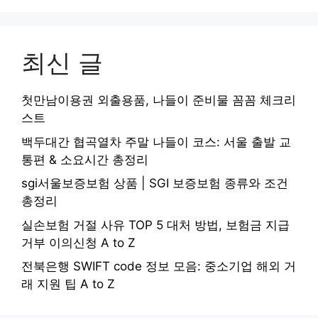
최신 글
첫만남이용권 외출용품, 나들이 준비물 꼼꼼 체크리
스트
백두대간 협곡열차 주말 나들이 코스: 서울 출발 교
통편 & 소요시간 총정리
sgi서울보증보험 상품 | SGI 보증보험 종류와 조건
총정리
실손보험 거절 사유 TOP 5 대처 방법, 보험금 지급
거부 이의신청 A to Z
전북은행 SWIFT code 정보 모음: 중소기업 해외 거
래 지원 팁 A to Z