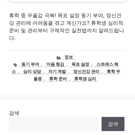
휴학 중 우울감 극복! 목표 설정 동기 부여, 정신건
강 관리에 어려움을 겪고 계신가요? 휴학생 심리적
준비 및 관리부터 구체적인 실천법까지 알려드립니
다.
카
정보
테
태
동기 부여
,
마음 챙김
,
목표 설정
,
스트레스 해
고
그
소
,
심리 상담
,
자기 계발
,
정신건강 관리
,
휴학 우
리
울증
,
휴학 준비
,
휴학생 심리
검색
검색