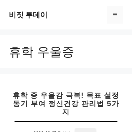
컨
텐
비짓 투데이
메
츠
로
뉴
건
너
휴학 우울증
뛰
기
휴학 중 우울감 극복! 목표 설정
동기 부여 정신건강 관리법 5가
지