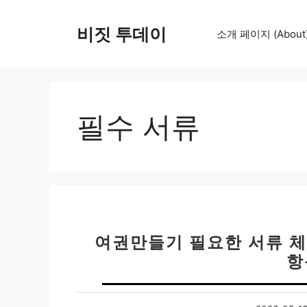
컨
텐
비짓 투데이
소개 페이지 (About
츠
로
건
너
뛰
필수 서류
기
여권만들기 필요한 서류 체
항