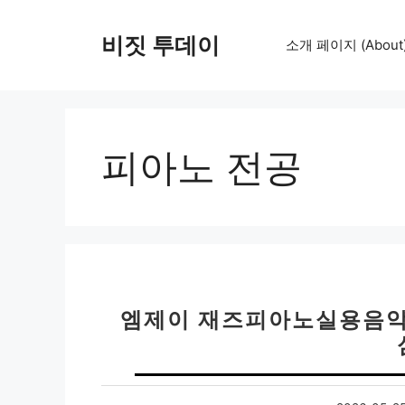
컨
텐
비짓 투데이
소개 페이지 (About
츠
로
건
너
뛰
피아노 전공
기
엠제이 재즈피아노실용음악