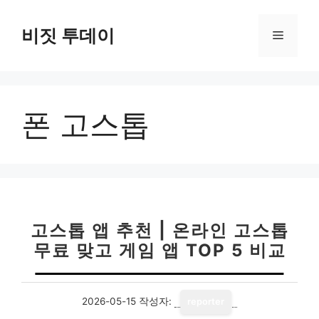
컨
텐
비짓 투데이
메
츠
로
뉴
건
너
폰 고스톱
뛰
기
고스톱 앱 추천 | 온라인 고스톱
무료 맞고 게임 앱 TOP 5 비교
2026-05-15
작성자:
reporter