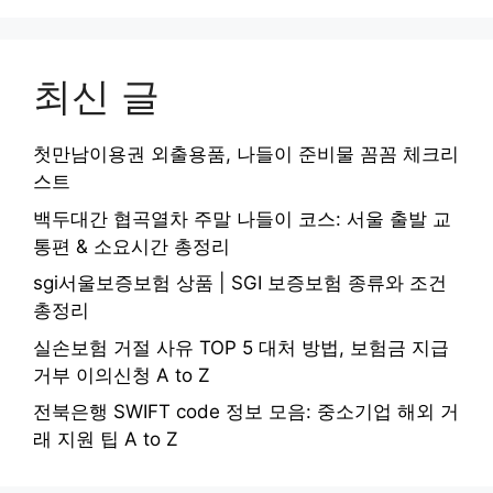
최신 글
첫만남이용권 외출용품, 나들이 준비물 꼼꼼 체크리
스트
백두대간 협곡열차 주말 나들이 코스: 서울 출발 교
통편 & 소요시간 총정리
sgi서울보증보험 상품 | SGI 보증보험 종류와 조건
총정리
실손보험 거절 사유 TOP 5 대처 방법, 보험금 지급
거부 이의신청 A to Z
전북은행 SWIFT code 정보 모음: 중소기업 해외 거
래 지원 팁 A to Z