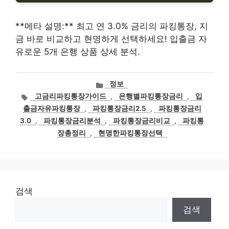
**메타 설명:** 최고 연 3.0% 금리의 파킹통장, 지
금 바로 비교하고 현명하게 선택하세요! 입출금 자
유로운 5개 은행 상품 상세 분석.
카
정보
테
태
고금리파킹통장가이드
,
은행별파킹통장금리
,
입
고
그
출금자유파킹통장
,
파킹통장금리2.5
,
파킹통장금리
리
3.0
,
파킹통장금리분석
,
파킹통장금리비교
,
파킹통
장총정리
,
현명한파킹통장선택
검색
검색