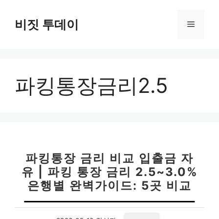
컨
텐
비짓 투데이
메
츠
로
뉴
건
너
파킹통장금리2.5
뛰
기
파킹통장 금리 비교 입출금 자
유 | 파킹 통장 금리 2.5~3.0%
은행별 완벽가이드: 5곳 비교