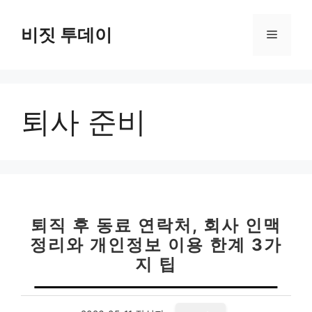
컨
텐
비짓 투데이
메
츠
로
뉴
건
너
퇴사 준비
뛰
기
퇴직 후 동료 연락처, 회사 인맥
정리와 개인정보 이용 한계 3가
지 팁