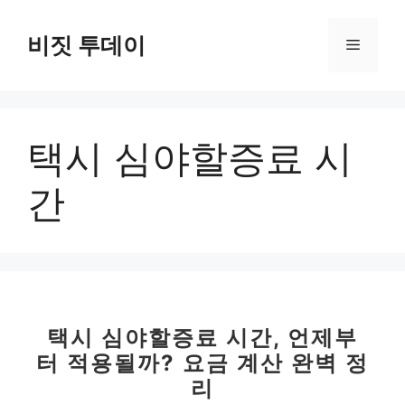
컨
텐
비짓 투데이
메
츠
로
뉴
건
너
택시 심야할증료 시
뛰
기
간
택시 심야할증료 시간, 언제부
터 적용될까? 요금 계산 완벽 정
리