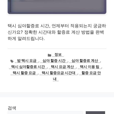
택시 심야할증료 시간, 언제부터 적용되는지 궁금하
신가요? 정확한 시간대와 할증료 계산 방법을 완벽
하게 알려드립니다.
카
정보
테
태
밤 택시 요금
,
심야 할증 시간
,
심야 할증료 계산
,
고
그
택시 심야할증료 시간
,
택시 요금 계산
,
택시 이용 팁
,
리
택시 할증 요금
,
택시 할증요금 시간대
,
할증 요금 안
내
검색