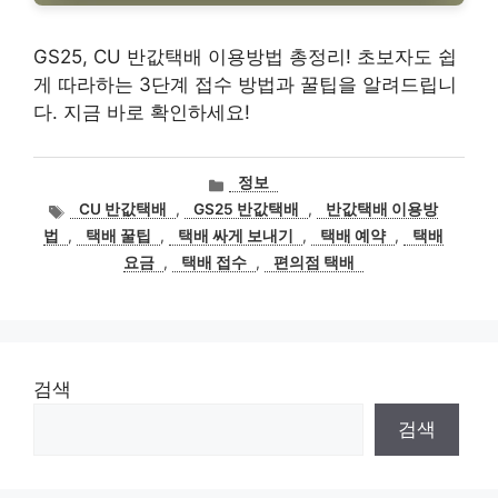
GS25, CU 반값택배 이용방법 총정리! 초보자도 쉽
게 따라하는 3단계 접수 방법과 꿀팁을 알려드립니
다. 지금 바로 확인하세요!
카
정보
테
태
CU 반값택배
,
GS25 반값택배
,
반값택배 이용방
고
그
법
,
택배 꿀팁
,
택배 싸게 보내기
,
택배 예약
,
택배
리
요금
,
택배 접수
,
편의점 택배
검색
검색