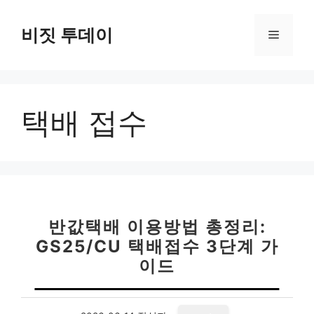
컨
텐
비짓 투데이
메
츠
로
뉴
건
너
택배 접수
뛰
기
반값택배 이용방법 총정리:
GS25/CU 택배접수 3단계 가
이드