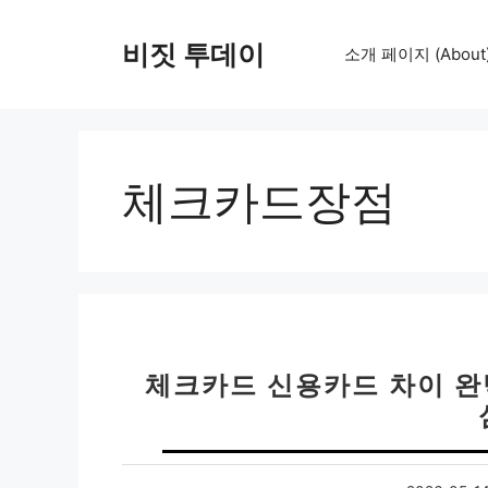
컨
텐
비짓 투데이
소개 페이지 (About
츠
로
건
너
뛰
체크카드장점
기
체크카드 신용카드 차이 완벽