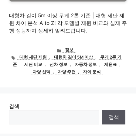
대형차 길이 5m 이상 무게 2톤 기준 | 대형 세단 제
원 차이 분석 A to Z! 각 모델별 제원 비교와 실제 주
행 성능까지 상세히 알려드립니다.
카
정보
테
태
대형 세단 제원
,
대형차 길이 5M 이상
,
무게 2톤 기
고
그
준
,
세단 비교
,
신차 정보
,
자동차 정보
,
제원표
,
리
차량 선택
,
차량 추천
,
차이 분석
검색
검색