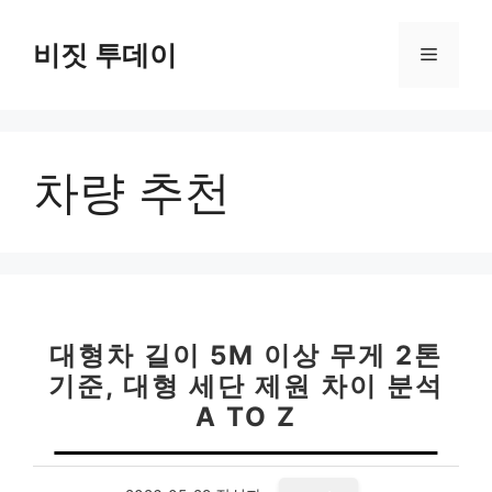
컨
텐
비짓 투데이
메
츠
로
뉴
건
너
차량 추천
뛰
기
대형차 길이 5M 이상 무게 2톤
기준, 대형 세단 제원 차이 분석
A TO Z