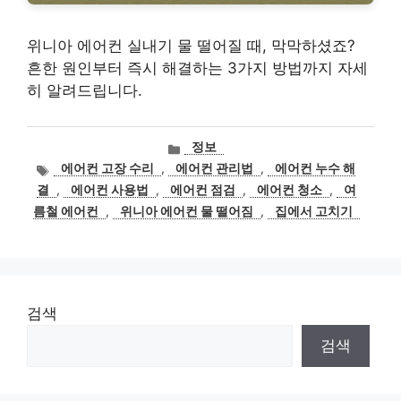
위니아 에어컨 실내기 물 떨어질 때, 막막하셨죠?
흔한 원인부터 즉시 해결하는 3가지 방법까지 자세
히 알려드립니다.
카
정보
테
태
에어컨 고장 수리
,
에어컨 관리법
,
에어컨 누수 해
고
그
결
,
에어컨 사용법
,
에어컨 점검
,
에어컨 청소
,
여
리
름철 에어컨
,
위니아 에어컨 물 떨어짐
,
집에서 고치기
검색
검색