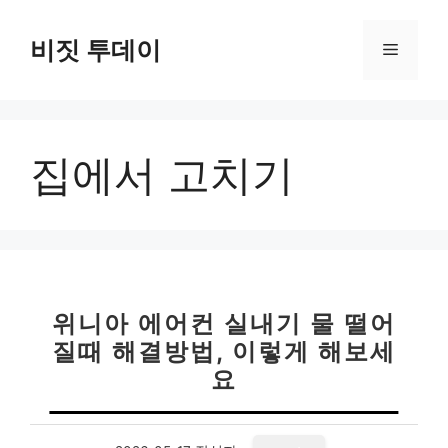
컨
텐
비짓 투데이
메
츠
로
뉴
건
너
집에서 고치기
뛰
기
위니아 에어컨 실내기 물 떨어
질때 해결방법, 이렇게 해보세
요