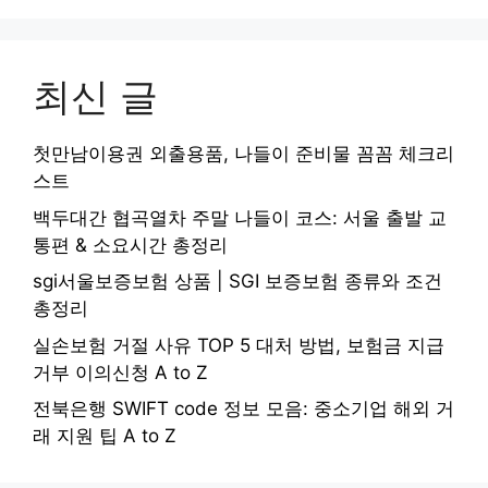
최신 글
첫만남이용권 외출용품, 나들이 준비물 꼼꼼 체크리
스트
백두대간 협곡열차 주말 나들이 코스: 서울 출발 교
통편 & 소요시간 총정리
sgi서울보증보험 상품 | SGI 보증보험 종류와 조건
총정리
실손보험 거절 사유 TOP 5 대처 방법, 보험금 지급
거부 이의신청 A to Z
전북은행 SWIFT code 정보 모음: 중소기업 해외 거
래 지원 팁 A to Z