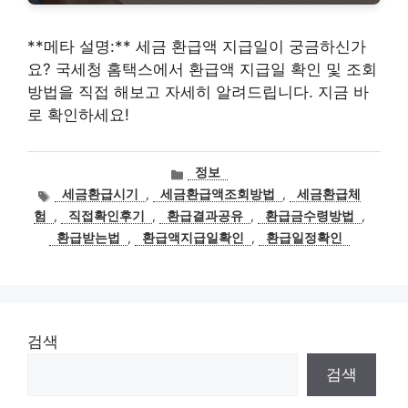
**메타 설명:** 세금 환급액 지급일이 궁금하신가
요? 국세청 홈택스에서 환급액 지급일 확인 및 조회
방법을 직접 해보고 자세히 알려드립니다. 지금 바
로 확인하세요!
카
정보
테
태
세금환급시기
,
세금환급액조회방법
,
세금환급체
고
그
험
,
직접확인후기
,
환급결과공유
,
환급금수령방법
,
리
환급받는법
,
환급액지급일확인
,
환급일정확인
검색
검색