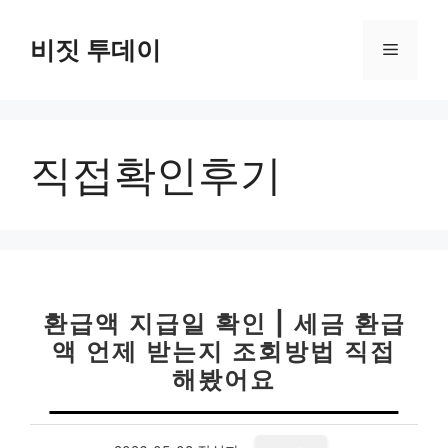
컨
텐
비짓 투데이
메
츠
로
뉴
건
너
직접확인후기
뛰
기
환급액 지급일 확인 | 세금 환급
액 언제 받는지 조회방법 직접
해봤어요