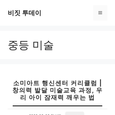
컨
텐
비짓 투데이
메
츠
로
뉴
건
너
중등 미술
뛰
기
소미아트 행신센터 커리큘럼 |
창의력 발달 미술교육 과정, 우
리 아이 잠재력 깨우는 법