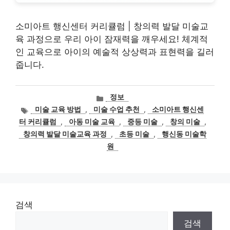
소미아트 행신센터 커리큘럼 | 창의력 발달 미술교
육 과정으로 우리 아이 잠재력을 깨우세요! 체계적
인 교육으로 아이의 예술적 상상력과 표현력을 길러
줍니다.
카
정보
테
태
미술 교육 방법
,
미술 수업 추천
,
소미아트 행신센
고
그
터 커리큘럼
,
아동 미술 교육
,
중등 미술
,
창의 미술
,
리
창의력 발달 미술교육 과정
,
초등 미술
,
행신동 미술학
원
검색
검색