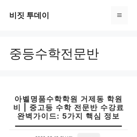
컨
텐
비짓 투데이
메
츠
로
뉴
건
너
중등수학전문반
뛰
기
아벨명품수학학원 거제동 학원
비 | 중고등 수학 전문반 수강료
완벽가이드: 5가지 핵심 정보