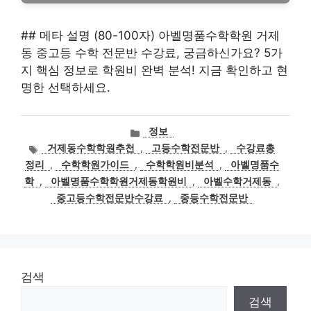
## 메타 설명 (80-100자) 아벨명품수학학원 거제
동 중고등 수학 전문반 수강료, 궁금하신가요? 5가
지 핵심 정보로 학원비 완벽 분석! 지금 확인하고 현
명한 선택하세요.
카
정보
테
태
거제동수학학원추천
,
고등수학전문반
,
수강료총
고
그
정리
,
수학학원가이드
,
수학학원비분석
,
아벨명품수
리
학
,
아벨명품수학학원거제동학원비
,
아벨수학거제동
,
중고등수학전문반수강료
,
중등수학전문반
검색
검색