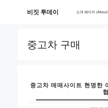
컨
텐
비짓 투데이
소개 페이지 (About
츠
로
건
너
뛰
중고차 구매
기
중고차 매매사이트 현명한 