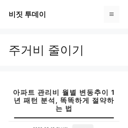
컨
텐
비짓 투데이
메
츠
로
뉴
건
너
주거비 줄이기
뛰
기
아파트 관리비 월별 변동추이 1
년 패턴 분석, 똑똑하게 절약하
는 법