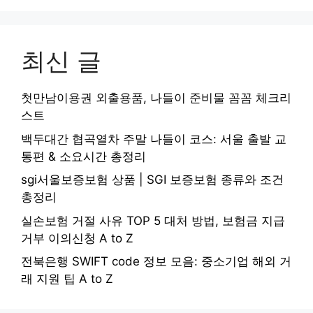
최신 글
첫만남이용권 외출용품, 나들이 준비물 꼼꼼 체크리
스트
백두대간 협곡열차 주말 나들이 코스: 서울 출발 교
통편 & 소요시간 총정리
sgi서울보증보험 상품 | SGI 보증보험 종류와 조건
총정리
실손보험 거절 사유 TOP 5 대처 방법, 보험금 지급
거부 이의신청 A to Z
전북은행 SWIFT code 정보 모음: 중소기업 해외 거
래 지원 팁 A to Z