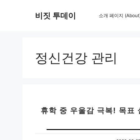
컨
텐
비짓 투데이
소개 페이지 (About
츠
로
건
너
뛰
정신건강 관리
기
휴학 중 우울감 극복! 목표