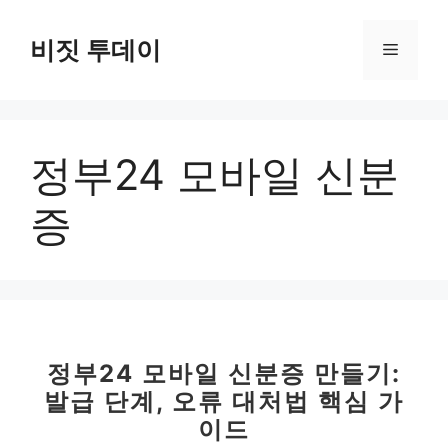
컨
텐
비짓 투데이
메
츠
로
뉴
건
너
정부24 모바일 신분
뛰
기
증
정부24 모바일 신분증 만들기:
발급 단계, 오류 대처법 핵심 가
이드