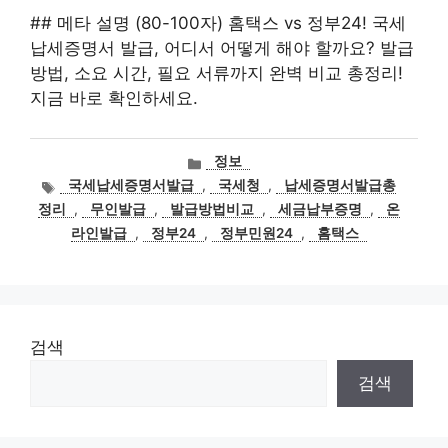
## 메타 설명 (80-100자) 홈택스 vs 정부24! 국세
납세증명서 발급, 어디서 어떻게 해야 할까요? 발급
방법, 소요 시간, 필요 서류까지 완벽 비교 총정리!
지금 바로 확인하세요.
카
정보
테
태
국세납세증명서발급
,
국세청
,
납세증명서발급총
고
그
정리
,
무인발급
,
발급방법비교
,
세금납부증명
,
온
리
라인발급
,
정부24
,
정부민원24
,
홈택스
검색
검색