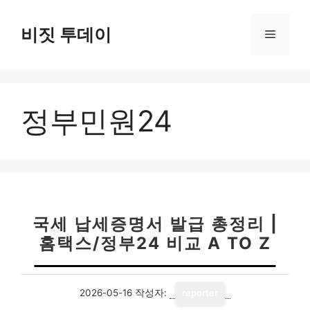
컨
텐
비짓 투데이
메
츠
로
뉴
건
너
정부민원24
뛰
기
국세 납세증명서 발급 총정리 |
홈택스/정부24 비교 A TO Z
2026-05-16
작성자:
reporter