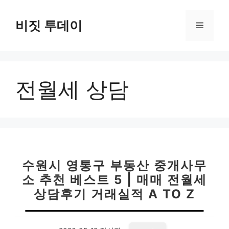
컨
텐
비짓 투데이
메
츠
로
뉴
건
너
전월세 상담
뛰
기
수원시 영통구 부동산 중개사무
소 추천 베스트 5 | 매매 전월세
상담후기 거래실적 A TO Z