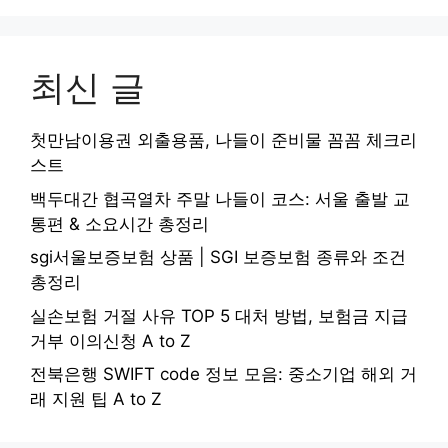
최신 글
첫만남이용권 외출용품, 나들이 준비물 꼼꼼 체크리
스트
백두대간 협곡열차 주말 나들이 코스: 서울 출발 교
통편 & 소요시간 총정리
sgi서울보증보험 상품 | SGI 보증보험 종류와 조건
총정리
실손보험 거절 사유 TOP 5 대처 방법, 보험금 지급
거부 이의신청 A to Z
전북은행 SWIFT code 정보 모음: 중소기업 해외 거
래 지원 팁 A to Z