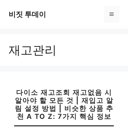
컨
텐
비짓 투데이
메
츠
로
뉴
건
너
재고관리
뛰
기
다이소 재고조회 재고없음 시
알아야 할 모든 것 | 재입고 알
림 설정 방법 | 비슷한 상품 추
천 A TO Z: 7가지 핵심 정보