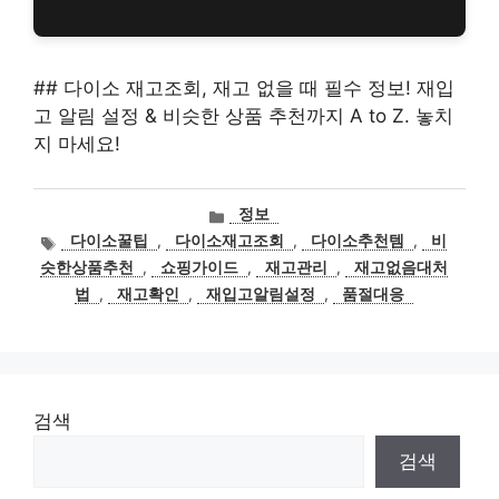
## 다이소 재고조회, 재고 없을 때 필수 정보! 재입
고 알림 설정 & 비슷한 상품 추천까지 A to Z. 놓치
지 마세요!
카
정보
테
태
다이소꿀팁
,
다이소재고조회
,
다이소추천템
,
비
고
그
슷한상품추천
,
쇼핑가이드
,
재고관리
,
재고없음대처
리
법
,
재고확인
,
재입고알림설정
,
품절대응
검색
검색