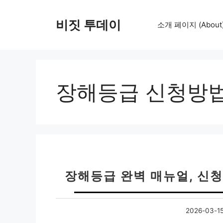
컨
텐
비짓 투데이
소개 페이지 (About
츠
로
건
너
뛰
장해등급 신청방
기
장해등급 완벽 매뉴얼, 신
2026-03-1