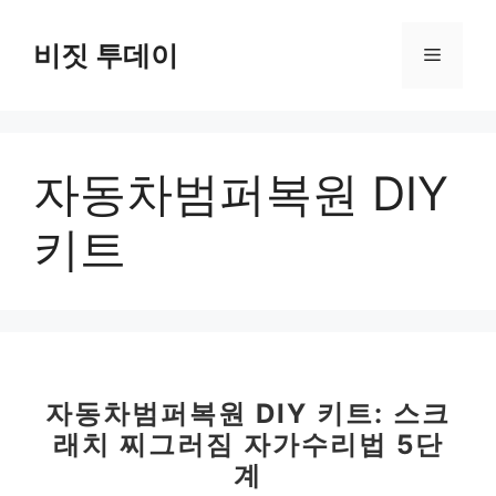
컨
텐
비짓 투데이
메
츠
로
뉴
건
너
자동차범퍼복원 DIY
뛰
기
키트
자동차범퍼복원 DIY 키트: 스크
래치 찌그러짐 자가수리법 5단
계