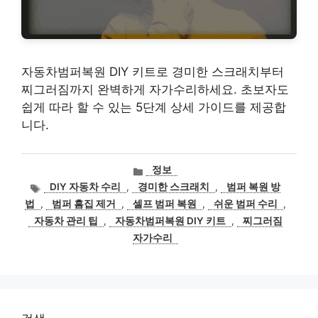
자동차범퍼복원 DIY 키트로 경미한 스크래치부터
찌그러짐까지 완벽하게 자가수리하세요. 초보자도
쉽게 따라 할 수 있는 5단계 상세 가이드를 제공합
니다.
카
정보
테
태
DIY 자동차 수리
,
경미한 스크래치
,
범퍼 복원 방
고
그
법
,
범퍼 흠집 제거
,
셀프 범퍼 복원
,
쉬운 범퍼 수리
,
리
자동차 관리 팁
,
자동차범퍼복원 DIY 키트
,
찌그러짐
자가수리