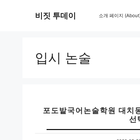
컨
텐
비짓 투데이
소개 페이지 (About
츠
로
건
너
뛰
입시 논술
기
포도밭국어논술학원 대치동 
선