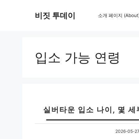
컨
텐
비짓 투데이
소개 페이지 (About
츠
로
건
너
뛰
입소 가능 연령
기
실버타운 입소 나이, 몇 
2026-05-2