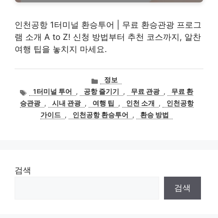
인천공항 1터미널 환승투어 | 무료 환승관광 프로그
램 소개 A to Z! 신청 방법부터 추천 코스까지, 알찬
여행 팁을 놓치지 마세요.
카
정보
테
태
1터미널 투어
,
공항 즐기기
,
무료 관광
,
무료 환
고
그
승관광
,
시내 관광
,
여행 팁
,
인천 소개
,
인천공항
리
가이드
,
인천공항 환승투어
,
환승 방법
검색
검색