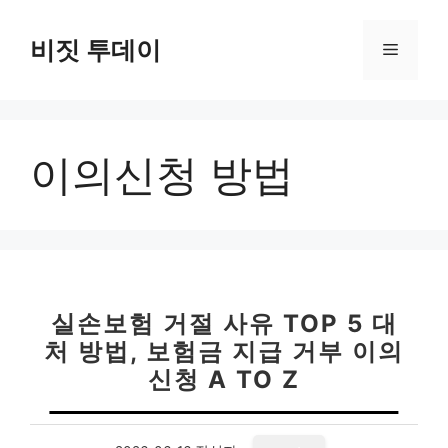
컨
텐
비짓 투데이
메
츠
로
뉴
건
너
이의신청 방법
뛰
기
실손보험 거절 사유 TOP 5 대
처 방법, 보험금 지급 거부 이의
신청 A TO Z