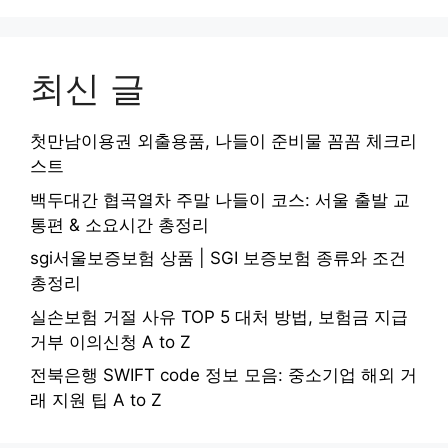
최신 글
첫만남이용권 외출용품, 나들이 준비물 꼼꼼 체크리
스트
백두대간 협곡열차 주말 나들이 코스: 서울 출발 교
통편 & 소요시간 총정리
sgi서울보증보험 상품 | SGI 보증보험 종류와 조건
총정리
실손보험 거절 사유 TOP 5 대처 방법, 보험금 지급
거부 이의신청 A to Z
전북은행 SWIFT code 정보 모음: 중소기업 해외 거
래 지원 팁 A to Z