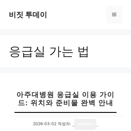
컨
텐
비짓 투데이
메
츠
로
뉴
건
너
응급실 가는 법
뛰
기
아주대병원 응급실 이용 가이
드: 위치와 준비물 완벽 안내
2026-03-02
작성자:
reporter