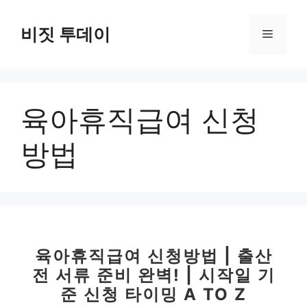
컨
텐
비짓 투데이
메
츠
로
뉴
건
너
육아휴직급여 신청
뛰
기
방법
육아휴직급여 신청방법 | 출산
전 서류 준비 완벽! | 시작일 기
준 신청 타이밍 A TO Z