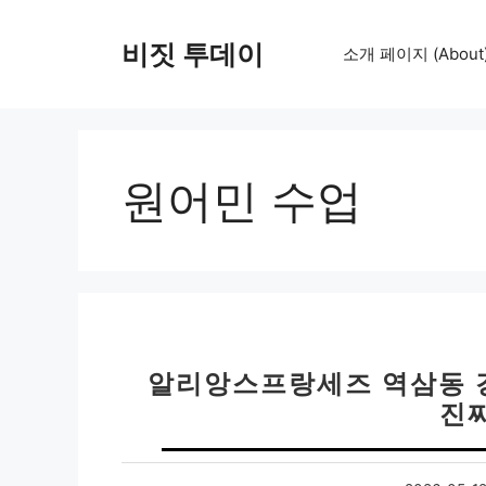
컨
텐
비짓 투데이
소개 페이지 (About
츠
로
건
너
뛰
원어민 수업
기
알리앙스프랑세즈 역삼동 강
진