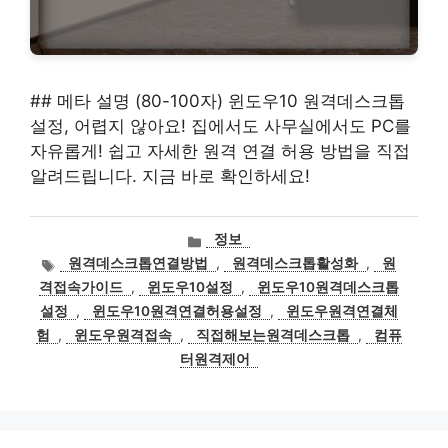
## 메타 설명 (80-100자) 윈도우10 원격데스크톱
설정, 어렵지 않아요! 집에서도 사무실에서도 PC를
자유롭게! 쉽고 자세한 원격 연결 허용 방법을 직접
알려드립니다. 지금 바로 확인하세요!
카
정보
테
태
원격데스크톱연결방법
,
원격데스크톱활성화
,
원
고
그
격접속가이드
,
윈도우10설정
,
윈도우10원격데스크톱
리
설정
,
윈도우10원격연결허용설정
,
윈도우원격연결체
험
,
윈도우원격접속
,
직접해보는원격데스크톱
,
컴퓨
터원격제어