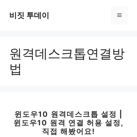
컨
텐
비짓 투데이
메
츠
로
뉴
건
너
원격데스크톱연결방
뛰
기
법
윈도우10 원격데스크톱 설정 |
윈도우10 원격 연결 허용 설정,
직접 해봤어요!