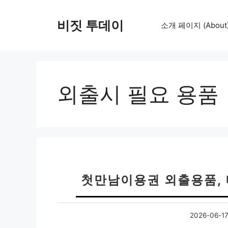
컨
텐
비짓 투데이
소개 페이지 (About
츠
로
건
너
뛰
외출시 필요 용품
기
첫만남이용권 외출용품,
2026-06-1