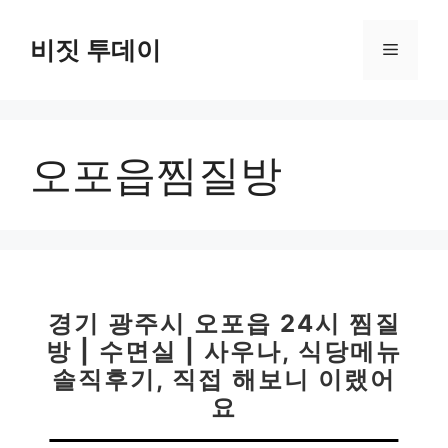
컨
텐
비짓 투데이
메
츠
로
뉴
건
너
오포읍찜질방
뛰
기
경기 광주시 오포읍 24시 찜질
방 | 수면실 | 사우나, 식당메뉴
솔직후기, 직접 해보니 이랬어
요