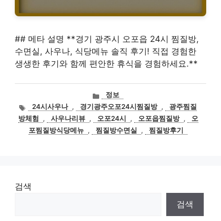
## 메타 설명 **경기 광주시 오포읍 24시 찜질방,
수면실, 사우나, 식당메뉴 솔직 후기! 직접 경험한
생생한 후기와 함께 편안한 휴식을 경험하세요.**
카
정보
테
태
24시사우나
,
경기광주오포24시찜질방
,
광주찜질
고
그
방체험
,
사우나리뷰
,
오포24시
,
오포읍찜질방
,
오
리
포찜질방식당메뉴
,
찜질방수면실
,
찜질방후기
검색
검색