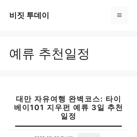
컨
텐
비짓 투데이
메
츠
로
뉴
건
너
예류 추천일정
뛰
기
대만 자유여행 완벽코스: 타이
베이101 지우펀 예류 3일 추천
일정