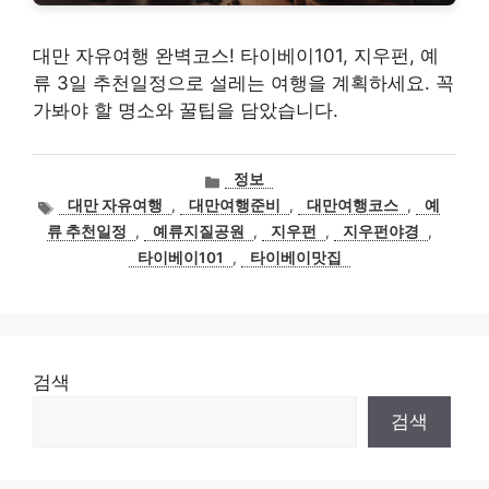
대만 자유여행 완벽코스! 타이베이101, 지우펀, 예
류 3일 추천일정으로 설레는 여행을 계획하세요. 꼭
가봐야 할 명소와 꿀팁을 담았습니다.
카
정보
테
태
대만 자유여행
,
대만여행준비
,
대만여행코스
,
예
고
그
류 추천일정
,
예류지질공원
,
지우펀
,
지우펀야경
,
리
타이베이101
,
타이베이맛집
검색
검색