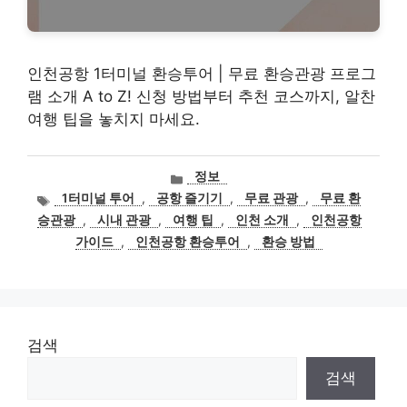
인천공항 1터미널 환승투어 | 무료 환승관광 프로그
램 소개 A to Z! 신청 방법부터 추천 코스까지, 알찬
여행 팁을 놓치지 마세요.
카
정보
테
태
1터미널 투어
,
공항 즐기기
,
무료 관광
,
무료 환
고
그
승관광
,
시내 관광
,
여행 팁
,
인천 소개
,
인천공항
리
가이드
,
인천공항 환승투어
,
환승 방법
검색
검색