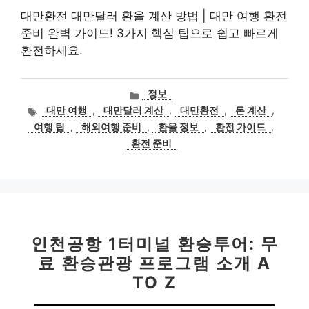
대만환전 대만달러 환율 계산 방법 | 대만 여행 환전
준비 완벽 가이드! 3가지 핵심 팁으로 쉽고 빠르게
환전하세요.
카
정보
테
태
대만 여행
,
대만달러 계산
,
대만환전
,
돈 계산
,
고
그
여행 팁
,
해외여행 준비
,
환율 정보
,
환전 가이드
,
리
환전 준비
인천공항 1터미널 환승투어: 무
료 환승관광 프로그램 소개 A
TO Z