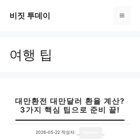
컨
텐
비짓 투데이
메
츠
로
뉴
건
너
여행 팁
뛰
기
대만환전 대만달러 환율 계산?
3가지 핵심 팁으로 준비 끝!
2026-05-22
작성자:
reporter