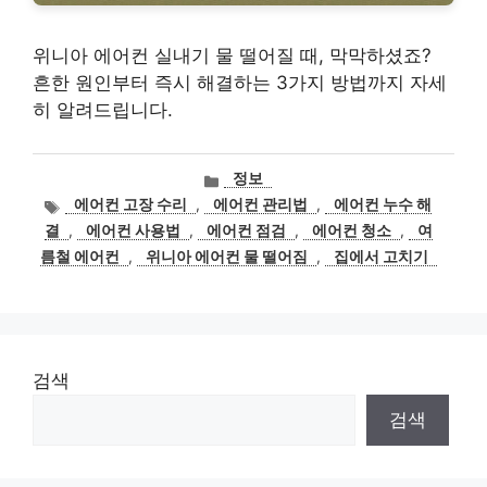
위니아 에어컨 실내기 물 떨어질 때, 막막하셨죠?
흔한 원인부터 즉시 해결하는 3가지 방법까지 자세
히 알려드립니다.
카
정보
테
태
에어컨 고장 수리
,
에어컨 관리법
,
에어컨 누수 해
고
그
결
,
에어컨 사용법
,
에어컨 점검
,
에어컨 청소
,
여
리
름철 에어컨
,
위니아 에어컨 물 떨어짐
,
집에서 고치기
검색
검색