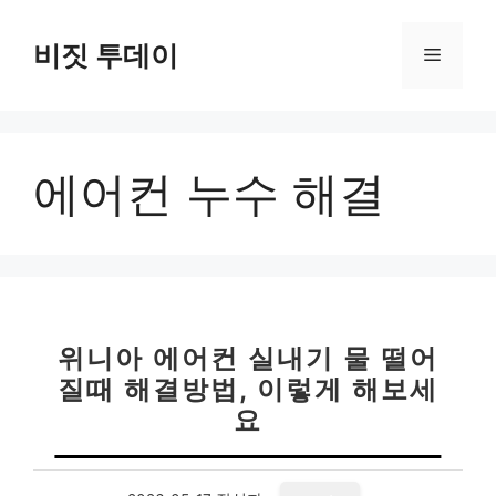
컨
텐
비짓 투데이
메
츠
로
뉴
건
너
에어컨 누수 해결
뛰
기
위니아 에어컨 실내기 물 떨어
질때 해결방법, 이렇게 해보세
요