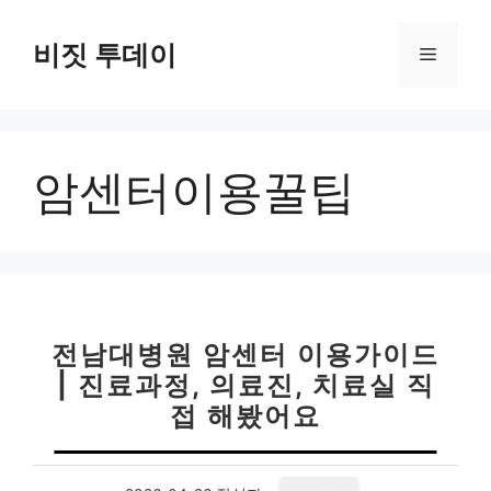
컨
텐
비짓 투데이
메
츠
로
뉴
건
너
암센터이용꿀팁
뛰
기
전남대병원 암센터 이용가이드
| 진료과정, 의료진, 치료실 직
접 해봤어요