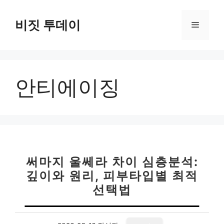
컨
텐
비짓 투데이
메
츠
로
뉴
건
너
안티에이징
뛰
기
써마지 울쎄라 차이 심층분석:
깊이와 원리, 피부타입별 최적
선택법