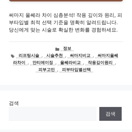
써마지 울쎄라 차이 심층분석! 작용 깊이와 원리, 피
부타입별 최적 선택 기준을 명확히 알려드립니다.
당신에게 맞는 시술로 확실한 변화를 경험하세요.
카
정보
테
태
리프팅시술
,
시술추천
,
써마지비교
,
써마지울쎄
고
그
라차이
,
안티에이징
,
울쎄라비교
,
작용깊이원리
,
리
피부고민
,
피부타입별선택
검색
검색