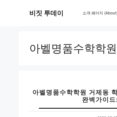
컨
텐
비짓 투데이
소개 페이지 (About
츠
로
건
너
뛰
아벨명품수학학원
기
아벨명품수학학원 거제동 학
완벽가이드: