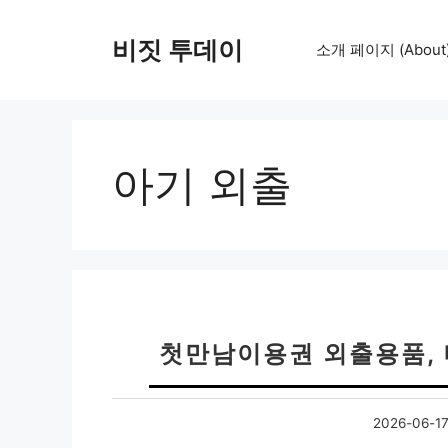
컨
텐
비짓 투데이
소개 페이지 (About
츠
로
건
너
뛰
아기 외출
기
첫만남이용권 외출용품,
2026-06-1