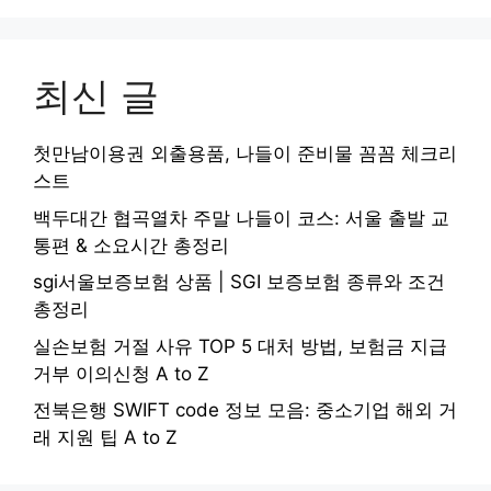
최신 글
첫만남이용권 외출용품, 나들이 준비물 꼼꼼 체크리
스트
백두대간 협곡열차 주말 나들이 코스: 서울 출발 교
통편 & 소요시간 총정리
sgi서울보증보험 상품 | SGI 보증보험 종류와 조건
총정리
실손보험 거절 사유 TOP 5 대처 방법, 보험금 지급
거부 이의신청 A to Z
전북은행 SWIFT code 정보 모음: 중소기업 해외 거
래 지원 팁 A to Z