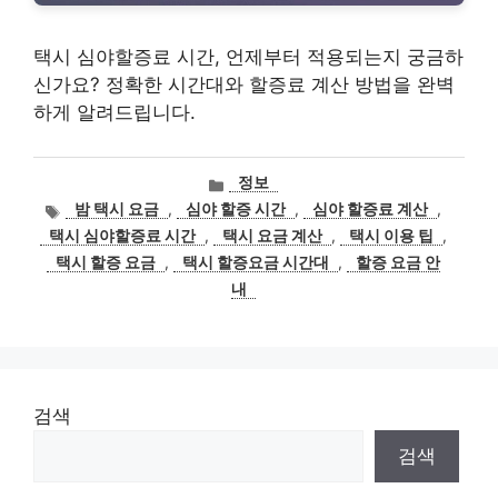
택시 심야할증료 시간, 언제부터 적용되는지 궁금하
신가요? 정확한 시간대와 할증료 계산 방법을 완벽
하게 알려드립니다.
카
정보
테
태
밤 택시 요금
,
심야 할증 시간
,
심야 할증료 계산
,
고
그
택시 심야할증료 시간
,
택시 요금 계산
,
택시 이용 팁
,
리
택시 할증 요금
,
택시 할증요금 시간대
,
할증 요금 안
내
검색
검색