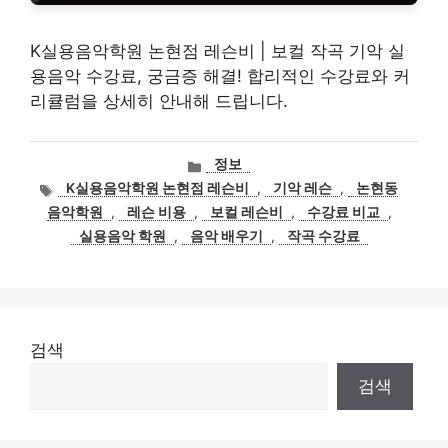
K실용음악학원 논현점 레슨비 | 보컬 작곡 기악 실
용음악 수강료, 궁금증 해결! 합리적인 수강료와 커
리큘럼을 상세히 안내해 드립니다.
카
정보
테
태
K실용음악학원 논현점 레슨비
,
기악 레슨
,
논현동
고
그
음악학원
,
레슨 비용
,
보컬 레슨비
,
수강료 비교
,
리
실용음악 학원
,
음악 배우기
,
작곡 수강료
검색
검색