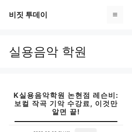
컨
텐
비짓 투데이
메
츠
로
뉴
건
너
실용음악 학원
뛰
기
K실용음악학원 논현점 레슨비:
보컬 작곡 기악 수강료, 이것만
알면 끝!