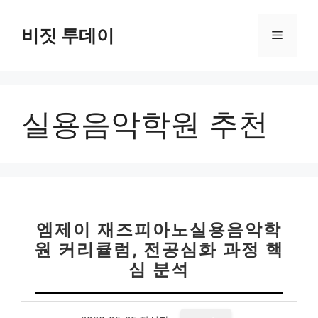
컨
텐
비짓 투데이
메
츠
로
뉴
건
너
실용음악학원 추천
뛰
기
엠제이 재즈피아노실용음악학
원 커리큘럼, 전공심화 과정 핵
심 분석