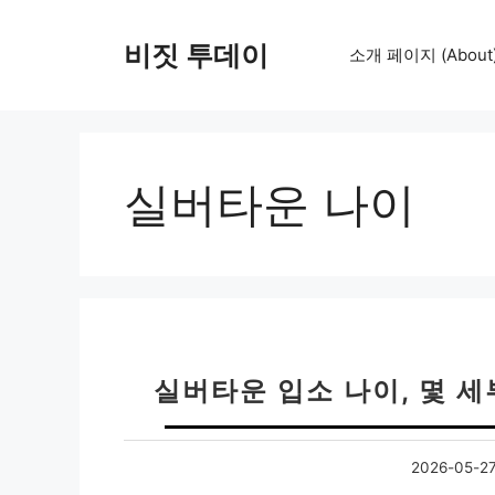
컨
텐
비짓 투데이
소개 페이지 (About
츠
로
건
너
뛰
실버타운 나이
기
실버타운 입소 나이, 몇 
2026-05-2