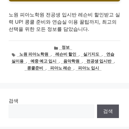
노원 피아노학원 전공생 입시반 레슨비 할인받고 실
력 UP! 콩쿨 준비와 연습실 이용 꿀팁까지, 최고의
선택을 위한 모든 정보를 담았습니다.
카
정보
테
태
노원 피아노학원
,
레슨비 할인
,
실기지도
,
연습
고
그
실이용
,
예중 예고 입시
,
음악학원
,
전공생 입시반
,
리
콩쿨준비
,
피아노 레슨
,
피아노 입시
검색
검색