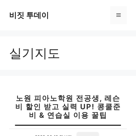
컨
텐
비짓 투데이
메
츠
로
뉴
건
너
실기지도
뛰
기
노원 피아노학원 전공생, 레슨
비 할인 받고 실력 UP! 콩쿨준
비 & 연습실 이용 꿀팁