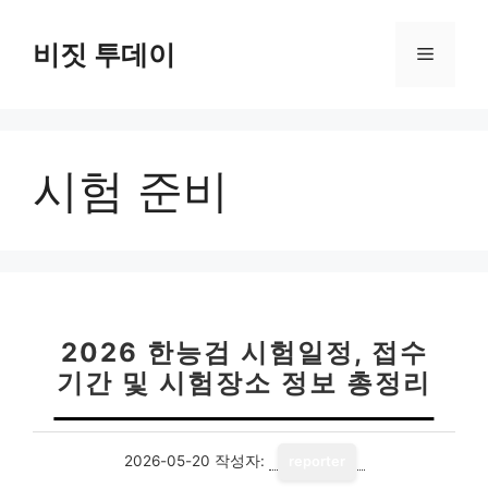
컨
텐
비짓 투데이
메
츠
로
뉴
건
너
시험 준비
뛰
기
2026 한능검 시험일정, 접수
기간 및 시험장소 정보 총정리
2026-05-20
작성자:
reporter