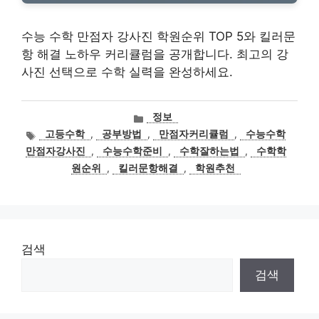
수능 수학 만점자 강사진 학원순위 TOP 5와 킬러문
항 해결 노하우 커리큘럼을 공개합니다. 최고의 강
사진 선택으로 수학 실력을 완성하세요.
카
정보
테
태
고등수학
,
공부방법
,
만점자커리큘럼
,
수능수학
고
그
만점자강사진
,
수능수학준비
,
수학잘하는법
,
수학학
리
원순위
,
킬러문항해결
,
학원추천
검색
검색