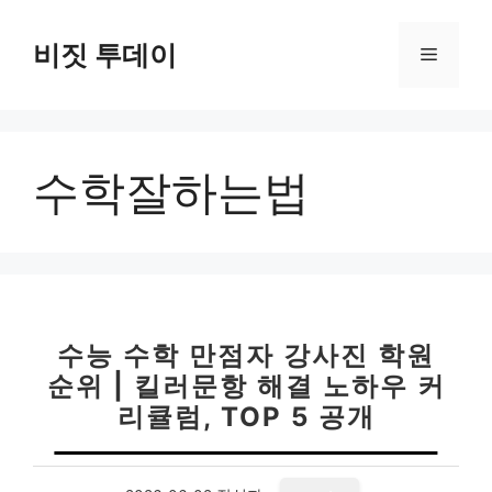
컨
텐
비짓 투데이
메
츠
로
뉴
건
너
수학잘하는법
뛰
기
수능 수학 만점자 강사진 학원
순위 | 킬러문항 해결 노하우 커
리큘럼, TOP 5 공개